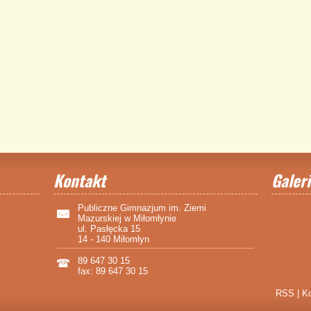
Kontakt
Galeri
Publiczne Gimnazjum im. Ziemi
Mazurskiej w Miłomłynie
ul. Pasłęcka 15
14 - 140 Miłomłyn
89 647 30 15
fax: 89 647 30 15
RSS
|
Ko