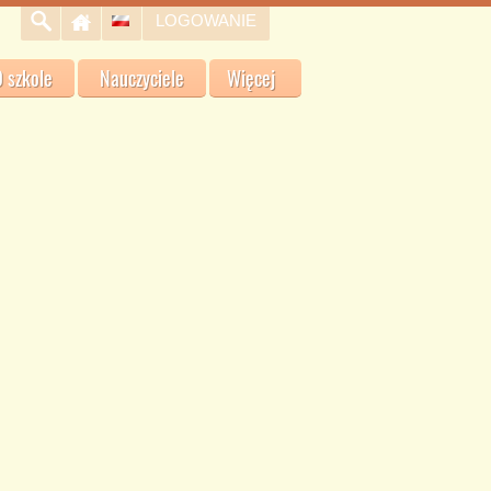
LOGOWANIE
 szkole
Nauczyciele
Więcej