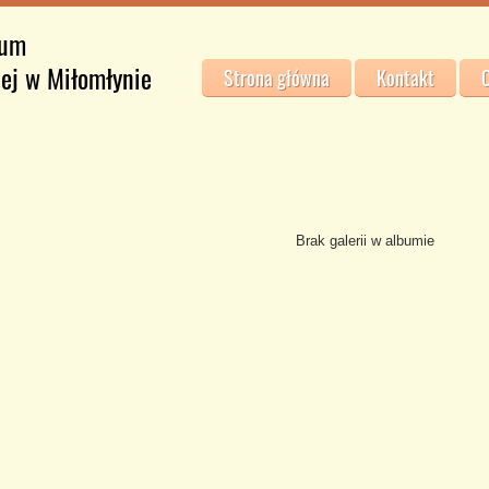
jum
iej w Miłomłynie
Strona główna
Kontakt
O
Brak galerii w albumie