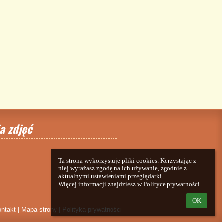
a zdjęć
Ta strona wykorzystuje pliki cookies. Korzystając z 
niej wyrażasz zgodę na ich używanie, zgodnie z 
aktualnymi ustawieniami przeglądarki.

Więcej informacji znajdziesz w 
Polityce prywatności
.
OK
ntakt
|
Mapa strony
|
Polityka prywatności