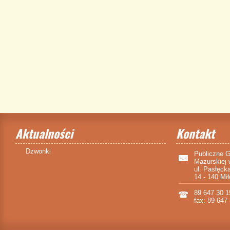
Aktualności
Kontakt
Dzwonki
Publiczne 
Mazurskiej 
ul. Pasłęck
14 - 140 Mi
89 647 30 1
fax: 89 647