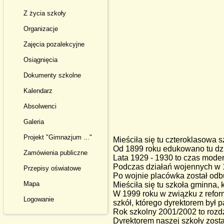
Z życia szkoły
Organizacje
Zajęcia pozalekcyjne
Osiągnięcia
Dokumenty szkolne
Kalendarz
Absolwenci
Galeria
Projekt "Gimnazjum ..."
Mieściła się tu czteroklasowa 
Od 1899 roku edukowano tu dzi
Zamówienia publiczne
Lata 1929 - 1930 to czas moder
Podczas działań wojennych w 19
Przepisy oświatowe
Po wojnie placówka został od
Mapa
Mieściła się tu szkoła gminna, 
W 1999 roku w związku z refor
Logowanie
szkół, którego dyrektorem był p
Rok szkolny 2001/2002 to rozd
Dyrektorem naszej szkoły został