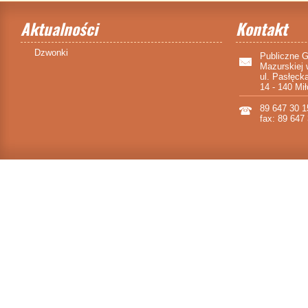
Aktualności
Kontakt
Dzwonki
Publiczne 
Mazurskiej 
ul. Pasłęck
14 - 140 Mi
89 647 30 1
fax: 89 647