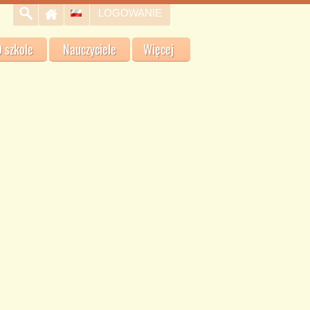
LOGOWANIE
 szkole
Nauczyciele
Więcej