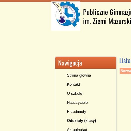
Publiczne Gimnaz
im. Ziemi Mazursk
Lista
Nawigacja
Nazw
Strona główna
Kontakt
O szkole
Nauczyciele
Przedmioty
Oddziały (klasy)
Aktualności