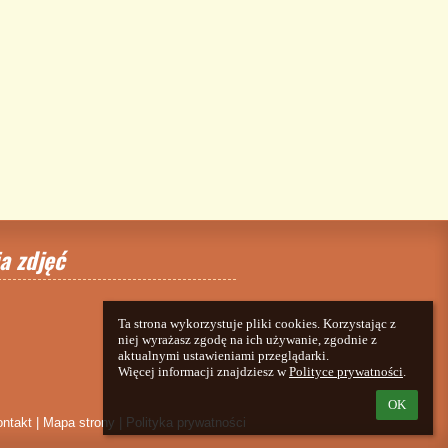
a zdjęć
Ta strona wykorzystuje pliki cookies. Korzystając z 
niej wyrażasz zgodę na ich używanie, zgodnie z 
aktualnymi ustawieniami przeglądarki.

Więcej informacji znajdziesz w 
Polityce prywatności
.
OK
ntakt
|
Mapa strony
|
Polityka prywatności