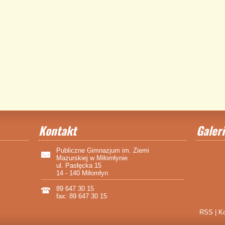
Kontakt
Galeri
Publiczne Gimnazjum im. Ziemi
Mazurskiej w Miłomłynie
ul. Pasłęcka 15
14 - 140 Miłomłyn
89 647 30 15
fax: 89 647 30 15
RSS
|
Ko