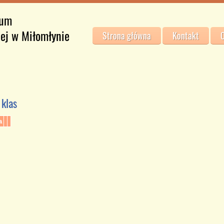
jum
iej w Miłomłynie
Strona główna
Kontakt
O
 klas
a