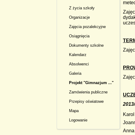
meteo
Z życia szkoły
Zajęc
dydak
Organizacje
uczes
Zajęcia pozalekcyjne
Osiągnięcia
TERM
Dokumenty szkolne
Zajęc
Kalendarz
Absolwenci
PRO
Galeria
Zaję
Projekt "Gimnazjum ..."
Zamówienia publiczne
UCZ
Przepisy oświatowe
2013
Mapa
Karo
Logowanie
Joan
Ann