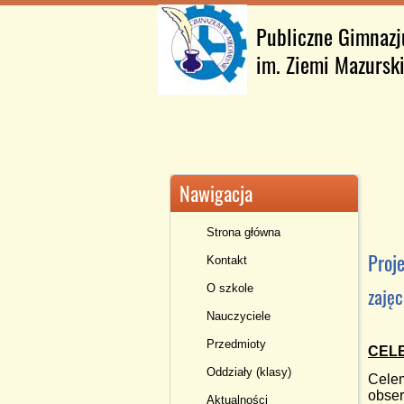
Publiczne Gimnaz
im. Ziemi Mazursk
Nawigacja
Strona główna
Proje
Kontakt
O szkole
zajęc
Nauczyciele
Przedmioty
CEL
Oddziały (klasy)
Celem
obser
Aktualności