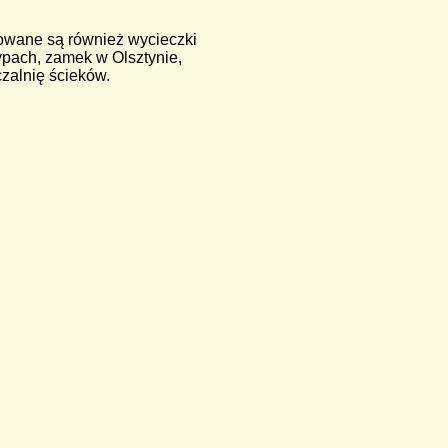
izowane są również wycieczki
ypach, zamek w Olsztynie,
czalnię ścieków.