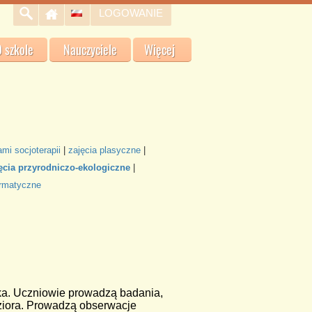
LOGOWANIE
 szkole
Nauczyciele
Więcej
ami socjoterapii
|
zajęcia plasyczne
|
ęcia przyrodniczo-ekologiczne
|
ormatyczne
ska. Uczniowie prowadzą badania,
eziora. Prowadzą obserwacje