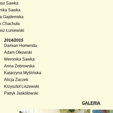
eusz Sawka
onika Sawka
ia Gajdemska
yk Chachuła
usz Łuniewski
014/2015
Damian Homenda
Adam Olkowski
Weronika Sawka
Anna Żebrowska
Katarzyna Myślińska
Alicja Żaczek
Krzysztof Liszewski
Patryk Jaskółowski
GALERIA