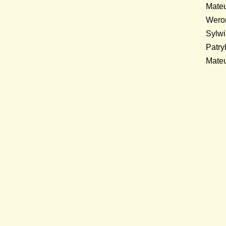
Mat
Wer
Sylw
Patr
Mate
2