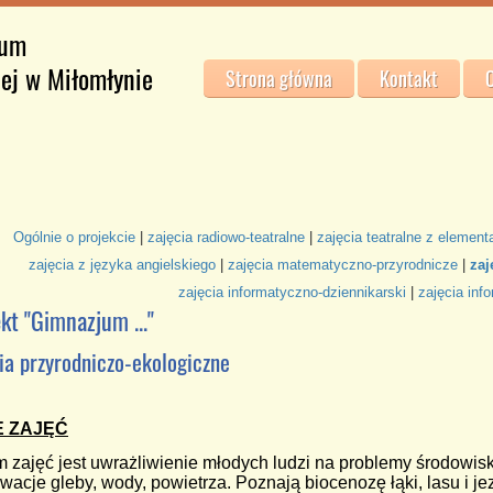
jum
iej w Miłomłynie
Strona główna
Kontakt
O
Ogólnie o projekcie
|
zajęcia radiowo-teatralne
|
zajęcia teatralne z element
zajęcia z języka angielskiego
|
zajęcia matematyczno-przyrodnicze
|
zaj
zajęcia informatyczno-dziennikarski
|
zajęcia inf
kt "Gimnazjum ..."
ia przyrodniczo-ekologiczne
E ZAJĘĆ
 zajęć jest uwrażliwienie młodych ludzi na problemy środowi
wacje gleby, wody, powietrza. Poznają biocenozę łąki, lasu i j